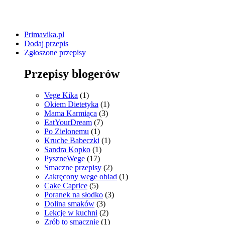
Primavika.pl
Dodaj przepis
Zgłoszone przepisy
Przepisy blogerów
Vege Kika
(1)
Okiem Dietetyka
(1)
Mama Karmiąca
(3)
EatYourDream
(7)
Po Zielonemu
(1)
Kruche Babeczki
(1)
Sandra Kopko
(1)
PyszneWege
(17)
Smaczne przepisy
(2)
Zakręcony wege obiad
(1)
Cake Caprice
(5)
Poranek na słodko
(3)
Dolina smaków
(3)
Lekcje w kuchni
(2)
Zrób to smacznie
(1)