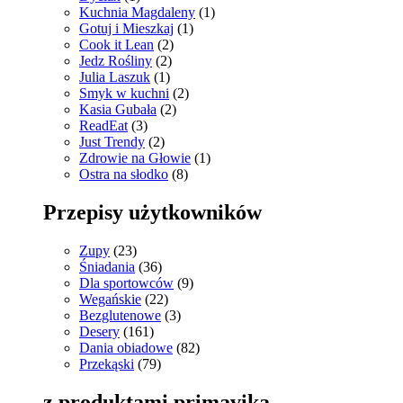
Kuchnia Magdaleny
(1)
Gotuj i Mieszkaj
(1)
Cook it Lean
(2)
Jedz Rośliny
(2)
Julia Laszuk
(1)
Smyk w kuchni
(2)
Kasia Gubała
(2)
ReadEat
(3)
Just Trendy
(2)
Zdrowie na Głowie
(1)
Ostra na słodko
(8)
Przepisy użytkowników
Zupy
(23)
Śniadania
(36)
Dla sportowców
(9)
Wegańskie
(22)
Bezglutenowe
(3)
Desery
(161)
Dania obiadowe
(82)
Przekąski
(79)
z produktami primavika