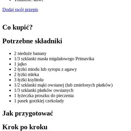
Dodaj swój przepis
Co kupić?
Potrzebne składniki
2 nieduże banany
1/3 szklanki masła migdałowego Primavika
1 jajko
2 łyżki miodu lub syropu z agawy
2 łyżki mleka
3 łyżki ksylitolu
1/2 szklanki mąki owsianej (lub zmielonych płatków)
1/3 szklanki płatków owsianych
1 łyżeczka proszku do pieczenia
1 pasek gorzkiej czekolady
Jak przygotować
Krok po kroku