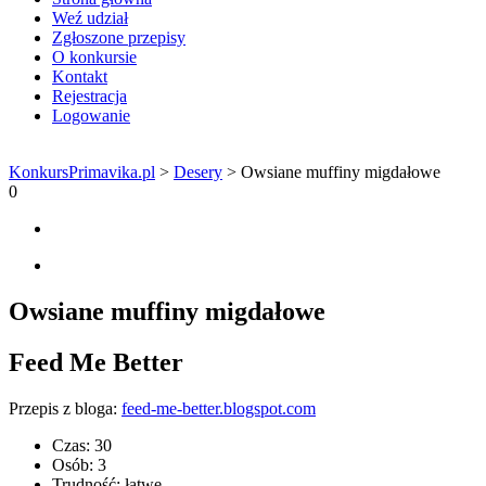
Weź udział
Zgłoszone przepisy
O konkursie
Kontakt
Rejestracja
Logowanie
KonkursPrimavika.pl
>
Desery
>
Owsiane muffiny migdałowe
0
Owsiane muffiny migdałowe
Feed Me Better
Przepis z bloga:
feed-me-better.blogspot.com
Czas:
30
Osób:
3
Trudność:
łatwe