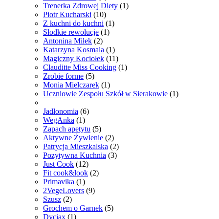
Trenerka Zdrowej Diety
(1)
Piotr Kucharski
(10)
Z kuchni do kuchni
(1)
Słodkie rewolucje
(1)
Antonina Miłek
(2)
Katarzyna Kosmala
(1)
Magiczny Kociołek
(11)
Clauditte Miss Cooking
(1)
Zrobie forme
(5)
Monia Mielczarek
(1)
Uczniowie Zespołu Szkół w Sierakowie
(1)
Jadłonomia
(6)
WegAnka
(1)
Zapach apetytu
(5)
Aktywne Żywienie
(2)
Patrycja Mieszkalska
(2)
Pozytywna Kuchnia
(3)
Just Cook
(12)
Fit cook&look
(2)
Primavika
(1)
2VegeLovers
(9)
Szusz
(2)
Grochem o Garnek
(5)
Dyciax
(1)