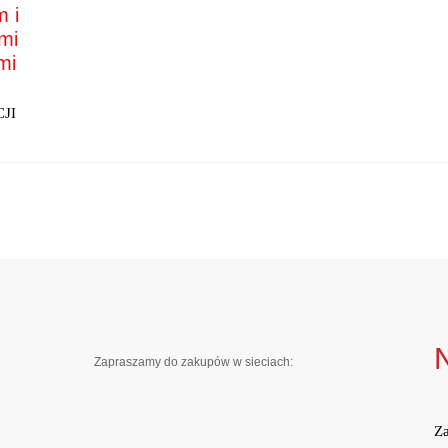
 i
mi
mi
JI
Zapraszamy do zakupów w sieciach:
Za