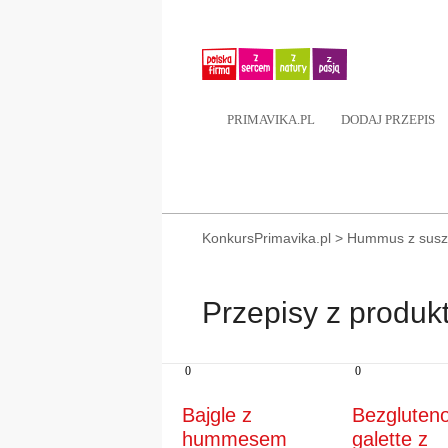
PRIMAVIKA.PL
DODAJ PRZEPIS
KonkursPrimavika.pl
>
Hummus z susz
Przepisy z produ
0
0
Bajgle z
Bezgluten
hummesem
galette z