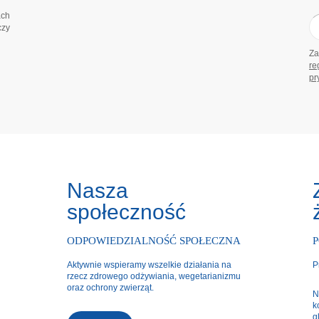
ach
czy
Za
re
pr
Nasza
społeczność
ODPOWIEDZIALNOŚĆ SPOŁECZNA
Aktywnie wspieramy wszelkie działania na
P
rzecz zdrowego odżywiania, wegetarianizmu
oraz ochrony zwierząt.
N
k
g