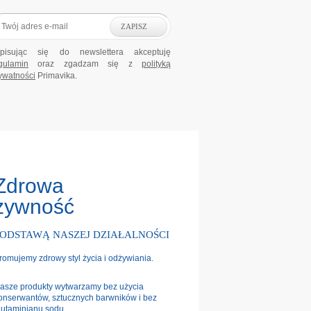
ZAPISZ
pisując się do newslettera akceptuję
gulamin
oraz zgadzam się z
polityką
ywatności
Primavika.
Zdrowa
żywność
PODSTAWĄ NASZEJ DZIAŁALNOŚCI
romujemy zdrowy styl życia i odżywiania.
asze produkty wytwarzamy bez użycia
onserwantów, sztucznych barwników i bez
lutaminianu sodu.