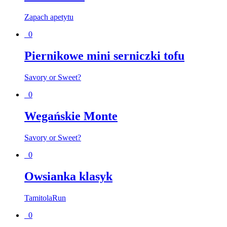
Zapach apetytu
0
Piernikowe mini serniczki tofu
Savory or Sweet?
0
Wegańskie Monte
Savory or Sweet?
0
Owsianka klasyk
TamitolaRun
0