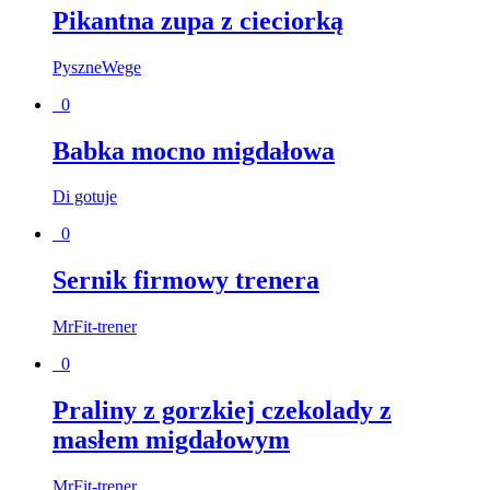
Pikantna zupa z cieciorką
PyszneWege
0
Babka mocno migdałowa
Di gotuje
0
Sernik firmowy trenera
MrFit-trener
0
Praliny z gorzkiej czekolady z
masłem migdałowym
MrFit-trener