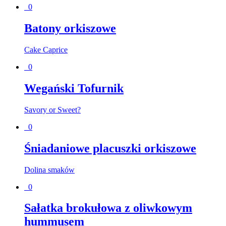
0
Batony orkiszowe
Cake Caprice
0
Wegański Tofurnik
Savory or Sweet?
0
Śniadaniowe placuszki orkiszowe
Dolina smaków
0
Sałatka brokułowa z oliwkowym
hummusem