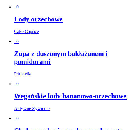
0
Lody orzechowe
Cake Caprice
0
Zupa z duszonym bakłażanem i
pomidorami
Primavika
0
Wegańskie lody bananowo-orzechowe
Aktywne Żywienie
0