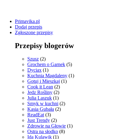
Primavika.pl
Dodaj przepis
Zgłoszone przepisy
Przepisy blogerów
Szusz
(2)
Grochem o Garnek
(5)
Dyciax
(1)
Kuchnia Magdaleny
(1)
Gotuj i Mieszkaj
(1)
Cook it Lean
(2)
Jedz Rośliny
(2)
Julia Laszuk
(1)
Smyk w kuchni
(2)
Kasia Gubała
(2)
ReadEat
(3)
Just Trendy
(2)
Zdrowie na Głowie
(1)
Ostra na słodko
(8)
Ida Kulawik
(1)