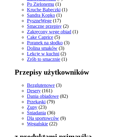
Po Zielonemu
(1)
Kruche Babeczki
(1)
Sandra Kopko
(1)
PyszneWege
(17)
Smaczne przepisy
(2)
Zakręcony wege obiad
(1)
Cake Caprice
(5)
Poranek na słodko
(3)
Dolina smaków
(3)
Lekcje w kuchni
(2)
Zrób to smacznie
(1)
Przepisy użytkowników
Bezglutenowe
(3)
Desery
(161)
Dania obiadowe
(82)
Przekąski
(79)
Zupy
(23)
Śniadania
(36)
Dla sportowców
(9)
Wegańskie
(22)
z produktami primavika