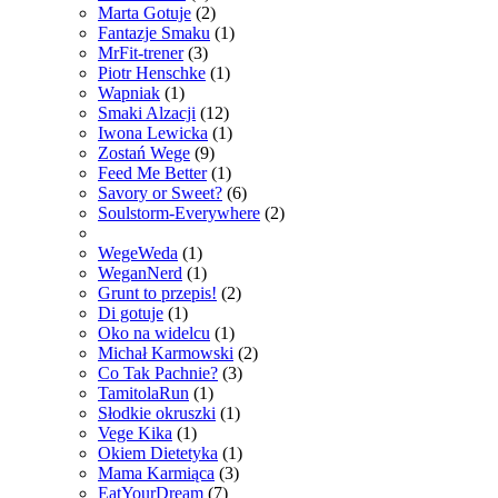
Marta Gotuje
(2)
Fantazje Smaku
(1)
MrFit-trener
(3)
Piotr Henschke
(1)
Wapniak
(1)
Smaki Alzacji
(12)
Iwona Lewicka
(1)
Zostań Wege
(9)
Feed Me Better
(1)
Savory or Sweet?
(6)
Soulstorm-Everywhere
(2)
WegeWeda
(1)
WeganNerd
(1)
Grunt to przepis!
(2)
Di gotuje
(1)
Oko na widelcu
(1)
Michał Karmowski
(2)
Co Tak Pachnie?
(3)
TamitolaRun
(1)
Słodkie okruszki
(1)
Vege Kika
(1)
Okiem Dietetyka
(1)
Mama Karmiąca
(3)
EatYourDream
(7)