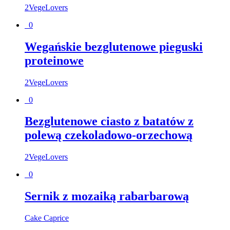
2VegeLovers
0
Wegańskie bezglutenowe pieguski
proteinowe
2VegeLovers
0
Bezglutenowe ciasto z batatów z
polewą czekoladowo-orzechową
2VegeLovers
0
Sernik z mozaiką rabarbarową
Cake Caprice