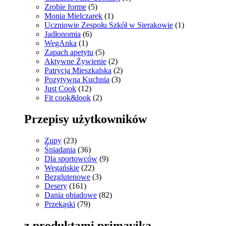
Zrobie forme
(5)
Monia Mielczarek
(1)
Uczniowie Zespołu Szkół w Sierakowie
(1)
Jadłonomia
(6)
WegAnka
(1)
Zapach apetytu
(5)
Aktywne Żywienie
(2)
Patrycja Mieszkalska
(2)
Pozytywna Kuchnia
(3)
Just Cook
(12)
Fit cook&look
(2)
Przepisy użytkowników
Zupy
(23)
Śniadania
(36)
Dla sportowców
(9)
Wegańskie
(22)
Bezglutenowe
(3)
Desery
(161)
Dania obiadowe
(82)
Przekąski
(79)
z produktami primavika