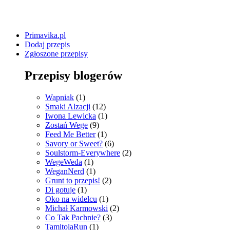
Primavika.pl
Dodaj przepis
Zgłoszone przepisy
Przepisy blogerów
Wapniak
(1)
Smaki Alzacji
(12)
Iwona Lewicka
(1)
Zostań Wege
(9)
Feed Me Better
(1)
Savory or Sweet?
(6)
Soulstorm-Everywhere
(2)
WegeWeda
(1)
WeganNerd
(1)
Grunt to przepis!
(2)
Di gotuje
(1)
Oko na widelcu
(1)
Michał Karmowski
(2)
Co Tak Pachnie?
(3)
TamitolaRun
(1)