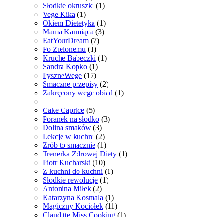
Słodkie okruszki
(1)
Vege Kika
(1)
Okiem Dietetyka
(1)
Mama Karmiąca
(3)
EatYourDream
(7)
Po Zielonemu
(1)
Kruche Babeczki
(1)
Sandra Kopko
(1)
PyszneWege
(17)
Smaczne przepisy
(2)
Zakręcony wege obiad
(1)
Cake Caprice
(5)
Poranek na słodko
(3)
Dolina smaków
(3)
Lekcje w kuchni
(2)
Zrób to smacznie
(1)
Trenerka Zdrowej Diety
(1)
Piotr Kucharski
(10)
Z kuchni do kuchni
(1)
Słodkie rewolucje
(1)
Antonina Miłek
(2)
Katarzyna Kosmala
(1)
Magiczny Kociołek
(11)
Clauditte Miss Cooking
(1)