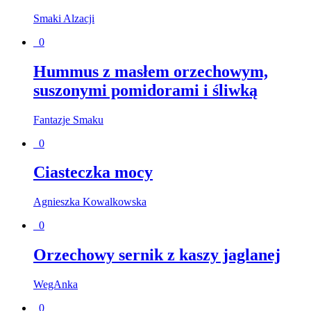
Smaki Alzacji
0
Hummus z masłem orzechowym,
suszonymi pomidorami i śliwką
Fantazje Smaku
0
Ciasteczka mocy
Agnieszka Kowalkowska
0
Orzechowy sernik z kaszy jaglanej
WegAnka
0