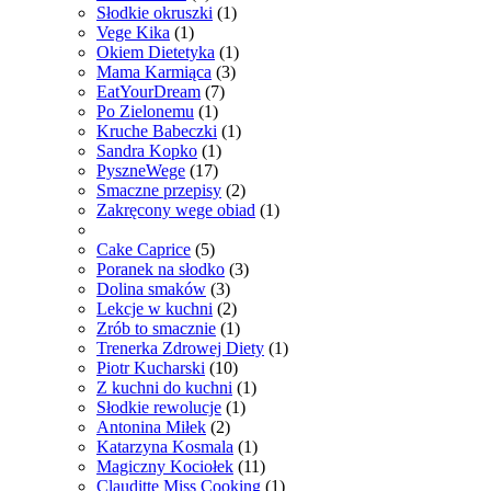
Słodkie okruszki
(1)
Vege Kika
(1)
Okiem Dietetyka
(1)
Mama Karmiąca
(3)
EatYourDream
(7)
Po Zielonemu
(1)
Kruche Babeczki
(1)
Sandra Kopko
(1)
PyszneWege
(17)
Smaczne przepisy
(2)
Zakręcony wege obiad
(1)
Cake Caprice
(5)
Poranek na słodko
(3)
Dolina smaków
(3)
Lekcje w kuchni
(2)
Zrób to smacznie
(1)
Trenerka Zdrowej Diety
(1)
Piotr Kucharski
(10)
Z kuchni do kuchni
(1)
Słodkie rewolucje
(1)
Antonina Miłek
(2)
Katarzyna Kosmala
(1)
Magiczny Kociołek
(11)
Clauditte Miss Cooking
(1)