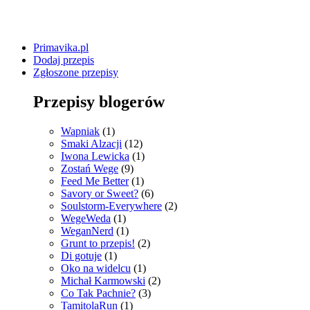
Primavika.pl
Dodaj przepis
Zgłoszone przepisy
Przepisy blogerów
Wapniak
(1)
Smaki Alzacji
(12)
Iwona Lewicka
(1)
Zostań Wege
(9)
Feed Me Better
(1)
Savory or Sweet?
(6)
Soulstorm-Everywhere
(2)
WegeWeda
(1)
WeganNerd
(1)
Grunt to przepis!
(2)
Di gotuje
(1)
Oko na widelcu
(1)
Michał Karmowski
(2)
Co Tak Pachnie?
(3)
TamitolaRun
(1)