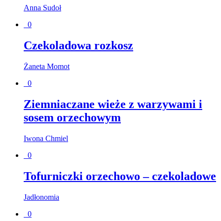
Anna Sudoł
0
Czekoladowa rozkosz
Żaneta Momot
0
Ziemniaczane wieże z warzywami i
sosem orzechowym
Iwona Chmiel
0
Tofurniczki orzechowo – czekoladowe
Jadłonomia
0