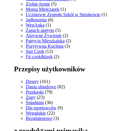
Zrobie forme
(5)
Monia Mielczarek
(1)
Uczniowie Zespołu Szkół w Sierakowie
(1)
Jadłonomia
(6)
WegAnka
(1)
Zapach apetytu
(5)
Aktywne Żywienie
(2)
Patrycja Mieszkalska
(2)
Pozytywna Kuchnia
(3)
Just Cook
(12)
Fit cook&look
(2)
Przepisy użytkowników
Desery
(161)
Dania obiadowe
(82)
Przekąski
(79)
Zupy
(23)
Śniadania
(36)
Dla sportowców
(9)
Wegańskie
(22)
Bezglutenowe
(3)
z produktami primavika