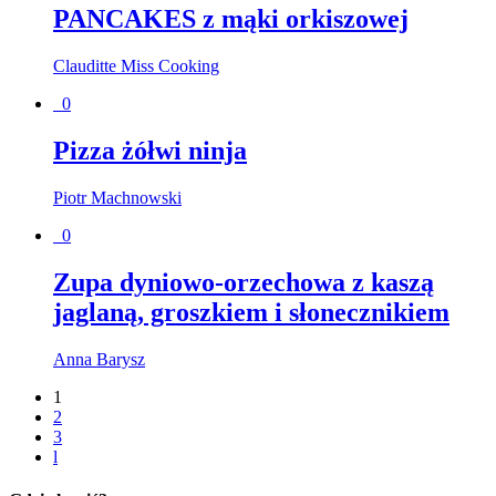
PANCAKES z mąki orkiszowej
Clauditte Miss Cooking
0
Pizza żółwi ninja
Piotr Machnowski
0
Zupa dyniowo-orzechowa z kaszą
jaglaną, groszkiem i słonecznikiem
Anna Barysz
1
2
3
l