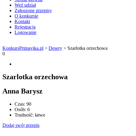
Weź udział
Zgłoszone przepisy
O konkursie
Kontakt
Rejestracja
Logowanie
KonkursPrimavika.pl
>
Desery
>
Szarlotka orzechowa
0
Szarlotka orzechowa
Anna Barysz
Czas:
90
Osób:
6
Trudność:
łatwe
Dodaj swój przepis