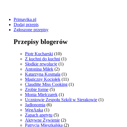
Primavika.pl
Dodaj przepis
Zgłoszone przepisy
Przepisy blogerów
Piotr Kucharski
(10)
Z kuchni do kuchni
(1)
Słodkie rewolucje
(1)
Antonina Miłek
(2)
Katarzyna Kosmala
(1)
Magiczny Kociołek
(11)
Clauditte Miss Cooking
(1)
Zrobie forme
(5)
Monia Mielczarek
(1)
Uczniowie Zespołu Szkół w Sierakowie
(1)
Jadłonomia
(6)
WegAnka
(1)
Zapach apetytu
(5)
Aktywne Żywienie
(2)
Patrycja Mieszkalska
(2)