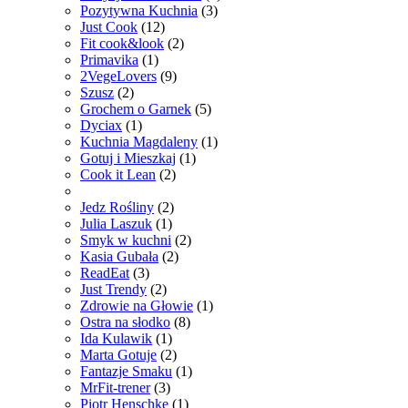
Pozytywna Kuchnia
(3)
Just Cook
(12)
Fit cook&look
(2)
Primavika
(1)
2VegeLovers
(9)
Szusz
(2)
Grochem o Garnek
(5)
Dyciax
(1)
Kuchnia Magdaleny
(1)
Gotuj i Mieszkaj
(1)
Cook it Lean
(2)
Jedz Rośliny
(2)
Julia Laszuk
(1)
Smyk w kuchni
(2)
Kasia Gubała
(2)
ReadEat
(3)
Just Trendy
(2)
Zdrowie na Głowie
(1)
Ostra na słodko
(8)
Ida Kulawik
(1)
Marta Gotuje
(2)
Fantazje Smaku
(1)
MrFit-trener
(3)
Piotr Henschke
(1)