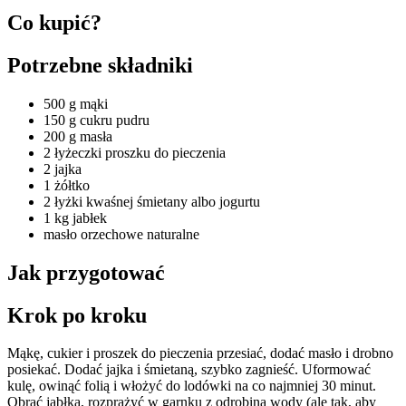
Co kupić?
Potrzebne składniki
500 g mąki
150 g cukru pudru
200 g masła
2 łyżeczki proszku do pieczenia
2 jajka
1 żółtko
2 łyżki kwaśnej śmietany albo jogurtu
1 kg jabłek
masło orzechowe naturalne
Jak przygotować
Krok po kroku
Mąkę, cukier i proszek do pieczenia przesiać, dodać masło i drobno
posiekać. Dodać jajka i śmietaną, szybko zagnieść. Uformować
kulę, owinąć folią i włożyć do lodówki na co najmniej 30 minut.
Obrać jabłka, rozprażyć w garnku z odrobiną wody (ale tak, aby