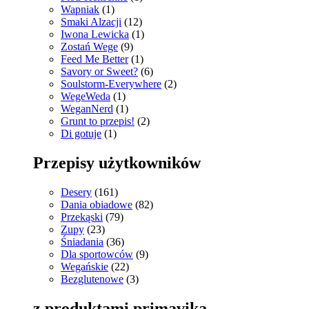
Wapniak
(1)
Smaki Alzacji
(12)
Iwona Lewicka
(1)
Zostań Wege
(9)
Feed Me Better
(1)
Savory or Sweet?
(6)
Soulstorm-Everywhere
(2)
WegeWeda
(1)
WeganNerd
(1)
Grunt to przepis!
(2)
Di gotuje
(1)
Przepisy użytkowników
Desery
(161)
Dania obiadowe
(82)
Przekąski
(79)
Zupy
(23)
Śniadania
(36)
Dla sportowców
(9)
Wegańskie
(22)
Bezglutenowe
(3)
z produktami primavika