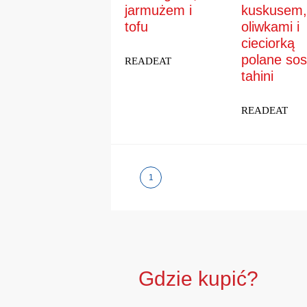
jarmużem i
kuskusem,
tofu
oliwkami i
cieciorką
polane so
READEAT
tahini
READEAT
1
Gdzie kupić?