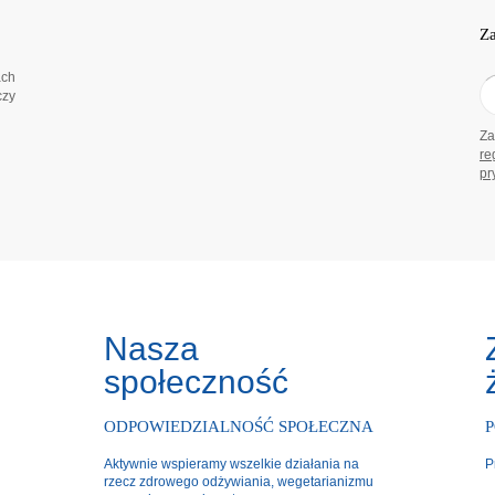
Za
ach
czy
Za
re
pr
Nasza
społeczność
ODPOWIEDZIALNOŚĆ SPOŁECZNA
Aktywnie wspieramy wszelkie działania na
P
rzecz zdrowego odżywiania, wegetarianizmu