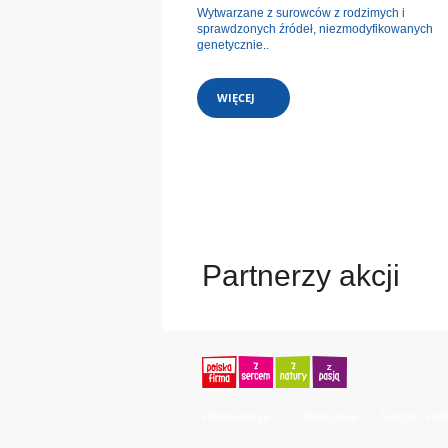
Wytwarzane z surowców z rodzimych i
sprawdzonych źródeł, niezmodyfikowanych
genetycznie..
WIĘCEJ
Partnerzy akcji
Primavika.pl
O Konkursie
Sklepy i Hur