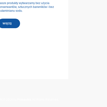
asze produkty wytwarzamy bez użycia
onserwantów, sztucznych barwników i bez
lutaminianu sodu.
WIĘCEJ
ht © 2014 by
Primavika
. All Rights Reserved.