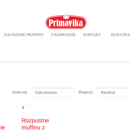
ZGŁOSZONE PRZEPISY
O KONKURSIE
KONTAKT
REJESTRA
Sortuj wg:
Blogerzy:
Data dodania
ReadEat
0
Rozpustne
ne
muffiny z