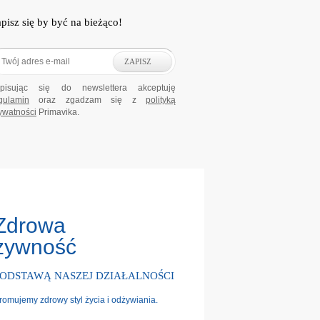
pisz się by być na bieżąco!
ZAPISZ
pisując się do newslettera akceptuję
gulamin
oraz zgadzam się z
polityką
ywatności
Primavika.
Zdrowa
żywność
PODSTAWĄ NASZEJ DZIAŁALNOŚCI
romujemy zdrowy styl życia i odżywiania.