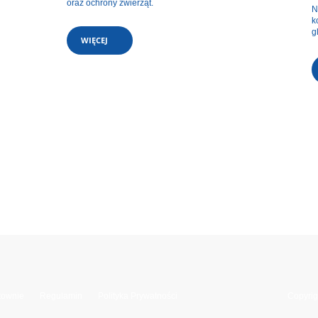
oraz ochrony zwierząt.
N
k
g
WIĘCEJ
townie
Regulamin
Polityka Prywatności
Copyrig