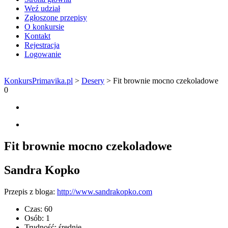
Weź udział
Zgłoszone przepisy
O konkursie
Kontakt
Rejestracja
Logowanie
KonkursPrimavika.pl
>
Desery
>
Fit brownie mocno czekoladowe
0
Fit brownie mocno czekoladowe
Sandra Kopko
Przepis z bloga:
http://www.sandrakopko.com
Czas:
60
Osób:
1
Trudność:
średnie