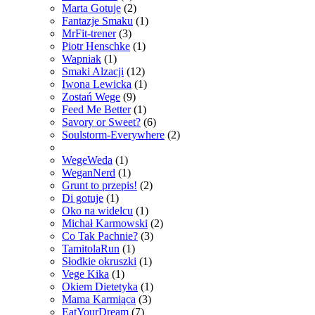
Marta Gotuje
(2)
Fantazje Smaku
(1)
MrFit-trener
(3)
Piotr Henschke
(1)
Wapniak
(1)
Smaki Alzacji
(12)
Iwona Lewicka
(1)
Zostań Wege
(9)
Feed Me Better
(1)
Savory or Sweet?
(6)
Soulstorm-Everywhere
(2)
WegeWeda
(1)
WeganNerd
(1)
Grunt to przepis!
(2)
Di gotuje
(1)
Oko na widelcu
(1)
Michał Karmowski
(2)
Co Tak Pachnie?
(3)
TamitolaRun
(1)
Słodkie okruszki
(1)
Vege Kika
(1)
Okiem Dietetyka
(1)
Mama Karmiąca
(3)
EatYourDream
(7)