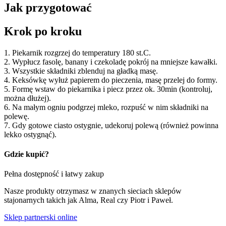
Jak przygotować
Krok po kroku
1. Piekarnik rozgrzej do temperatury 180 st.C.
2. Wypłucz fasolę, banany i czekoladę pokrój na mniejsze kawałki.
3. Wszystkie składniki zblenduj na gładką masę.
4. Keksówkę wyłuż papierem do pieczenia, masę przelej do formy.
5. Formę wstaw do piekarnika i piecz przez ok. 30min (kontroluj,
można dłużej).
6. Na małym ogniu podgrzej mleko, rozpuść w nim składniki na
polewę.
7. Gdy gotowe ciasto ostygnie, udekoruj polewą (również powinna
lekko ostygnąć).
Gdzie kupić?
Pełna dostępność i łatwy zakup
Nasze produkty otrzymasz w znanych sieciach sklepów
stajonarnych takich jak Alma, Real czy Piotr i Paweł.
Sklep partnerski online