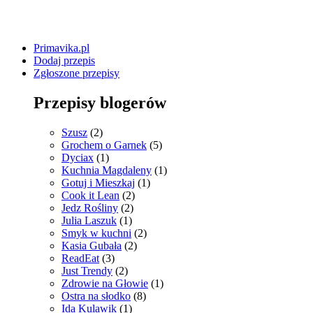
Primavika.pl
Dodaj przepis
Zgłoszone przepisy
Przepisy blogerów
Szusz
(2)
Grochem o Garnek
(5)
Dyciax
(1)
Kuchnia Magdaleny
(1)
Gotuj i Mieszkaj
(1)
Cook it Lean
(2)
Jedz Rośliny
(2)
Julia Laszuk
(1)
Smyk w kuchni
(2)
Kasia Gubała
(2)
ReadEat
(3)
Just Trendy
(2)
Zdrowie na Głowie
(1)
Ostra na słodko
(8)
Ida Kulawik
(1)