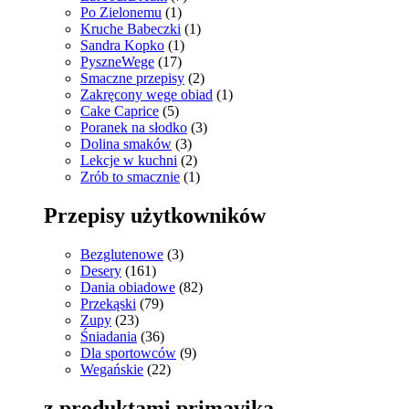
Po Zielonemu
(1)
Kruche Babeczki
(1)
Sandra Kopko
(1)
PyszneWege
(17)
Smaczne przepisy
(2)
Zakręcony wege obiad
(1)
Cake Caprice
(5)
Poranek na słodko
(3)
Dolina smaków
(3)
Lekcje w kuchni
(2)
Zrób to smacznie
(1)
Przepisy użytkowników
Bezglutenowe
(3)
Desery
(161)
Dania obiadowe
(82)
Przekąski
(79)
Zupy
(23)
Śniadania
(36)
Dla sportowców
(9)
Wegańskie
(22)
z produktami primavika