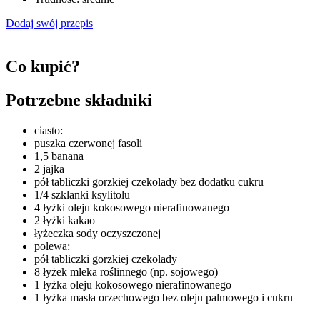
Dodaj swój przepis
Co kupić?
Potrzebne składniki
ciasto:
puszka czerwonej fasoli
1,5 banana
2 jajka
pół tabliczki gorzkiej czekolady bez dodatku cukru
1/4 szklanki ksylitolu
4 łyżki oleju kokosowego nierafinowanego
2 łyżki kakao
łyżeczka sody oczyszczonej
polewa:
pół tabliczki gorzkiej czekolady
8 łyżek mleka roślinnego (np. sojowego)
1 łyżka oleju kokosowego nierafinowanego
1 łyżka masła orzechowego bez oleju palmowego i cukru