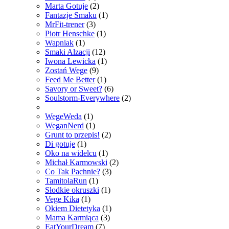
Marta Gotuje
(2)
Fantazje Smaku
(1)
MrFit-trener
(3)
Piotr Henschke
(1)
Wapniak
(1)
Smaki Alzacji
(12)
Iwona Lewicka
(1)
Zostań Wege
(9)
Feed Me Better
(1)
Savory or Sweet?
(6)
Soulstorm-Everywhere
(2)
WegeWeda
(1)
WeganNerd
(1)
Grunt to przepis!
(2)
Di gotuje
(1)
Oko na widelcu
(1)
Michał Karmowski
(2)
Co Tak Pachnie?
(3)
TamitolaRun
(1)
Słodkie okruszki
(1)
Vege Kika
(1)
Okiem Dietetyka
(1)
Mama Karmiąca
(3)
EatYourDream
(7)