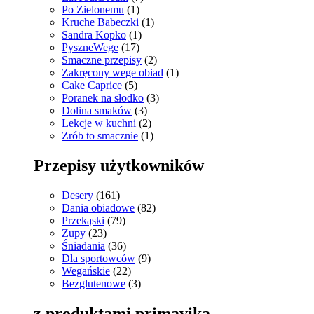
Po Zielonemu
(1)
Kruche Babeczki
(1)
Sandra Kopko
(1)
PyszneWege
(17)
Smaczne przepisy
(2)
Zakręcony wege obiad
(1)
Cake Caprice
(5)
Poranek na słodko
(3)
Dolina smaków
(3)
Lekcje w kuchni
(2)
Zrób to smacznie
(1)
Przepisy użytkowników
Desery
(161)
Dania obiadowe
(82)
Przekąski
(79)
Zupy
(23)
Śniadania
(36)
Dla sportowców
(9)
Wegańskie
(22)
Bezglutenowe
(3)
z produktami primavika