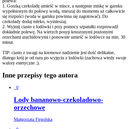
polewa:
1. Gorzką czekoladę umieść w misce, a następnie miskę w garnku
wypełnionym do połowy wodą, mieszaj do momentu aż całkowicie
się rozpuści (woda w garnku powinna się zagotować). Do
czekolady dodaj mleko, wymieszaj.
2. Wyjmij ciasto z lodówki i przy pomocy szpatułki rozprowadź
dokładnie polewę. Na wierzch posyp kruszonymi prażonymi
orzechami arachidowymi i ponownie umieść w lodówce na min. 30
minut.
TIP: ciasto z uwagi na kremowe nadzienie jest dość delikatne,
dlatego krój je od razu po wyjęciu z lodówki (zachowa wtedy swoje
walory estetyczne ;).
Inne przepisy tego autora
0
Lody bananowo-czekoladowo-
orzechowe
Małgorzata Firgolska