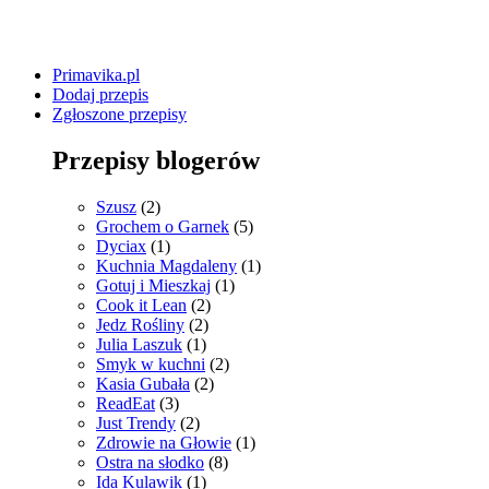
Primavika.pl
Dodaj przepis
Zgłoszone przepisy
Przepisy blogerów
Szusz
(2)
Grochem o Garnek
(5)
Dyciax
(1)
Kuchnia Magdaleny
(1)
Gotuj i Mieszkaj
(1)
Cook it Lean
(2)
Jedz Rośliny
(2)
Julia Laszuk
(1)
Smyk w kuchni
(2)
Kasia Gubała
(2)
ReadEat
(3)
Just Trendy
(2)
Zdrowie na Głowie
(1)
Ostra na słodko
(8)
Ida Kulawik
(1)