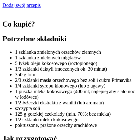
Dodaj swój przepis
Co kupić?
Potrzebne składniki
1 szklanka zmielonych orzechów ziemnych
1 szklanka zmielonych migdałów
5 łyżek oleju kokosowego (roztopionego)
1/3 szklanki daktyli (moczonych ok. 30 minut)
350 g tofu
2/3 szklanki masła orzechowego bez soli i cukru Primavika
1/4 szklanki syropu klonowego (lub z agawy)
1 puszka mleka kokosowego (400 ml; najlepiej aby stało noc
w lodówce)
1/2 łyżeczki ekstraktu z wanilii (lub aromatu)
szczypta soli
125 g gorzkiej czekolady (min. 70%; bez mleka)
1/2 szklanki mleka kokosowego
pokruszone, prażone orzechy arachidowe
Jak przygotować