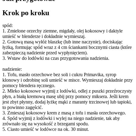
Krok po kroku
spód:
1. Zmielone orzechy ziemne, migdały, olej kokosowy i daktyle
umieść w blenderze i dokładnie wymieszaj.
2. Gotową masą wyłóż blaszkę (lub inne naczynie), dociskając
łyżką, formując spód wraz z 4 cm ściankami bocznymi ciasta (które
zabezpieczą nadzienie przed wypłynięciem).
3. Wstaw do lodówki na czas przygotowania nadzienia.
nadzienie:
1. Tofu, masło orzechowe bez soli i cukru Primavika, syrop
klonowy i odrobinę soli umieść w misce. Wymieszaj dokładnie przy
pomocy blendera ręcznego.
2. Mleko kokosowe wyjmij z lodówki, odlej z puszki przeźroczysty
płyn, a białą kremową masę ubij przy pomocy miksera. Jeśli krem
jest zbyt płynny, dodaj łyżkę mąki z maranty trzcinowej lub tapioki,
to powinno zagęścić.
3. Zmieszaj kokosowy krem z masą z tofu i masła orzechowego.
4. Spód wyjmij z lodówki i wylej na niego nadzienie, tak aby
zrównało się na wysokość z brzegami spodu.
5. Ciasto umieść w lodówce na ok. 30 minut.