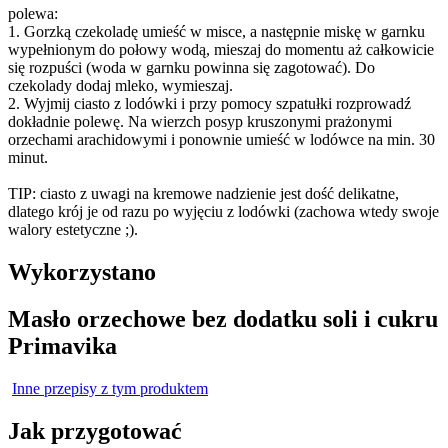
polewa:
1. Gorzką czekoladę umieść w misce, a następnie miskę w garnku
wypełnionym do połowy wodą, mieszaj do momentu aż całkowicie
się rozpuści (woda w garnku powinna się zagotować). Do
czekolady dodaj mleko, wymieszaj.
2. Wyjmij ciasto z lodówki i przy pomocy szpatułki rozprowadź
dokładnie polewę. Na wierzch posyp kruszonymi prażonymi
orzechami arachidowymi i ponownie umieść w lodówce na min. 30
minut.
TIP: ciasto z uwagi na kremowe nadzienie jest dość delikatne,
dlatego krój je od razu po wyjęciu z lodówki (zachowa wtedy swoje
walory estetyczne ;).
Wykorzystano
Masło orzechowe bez dodatku soli i cukru
Primavika
Inne przepisy z tym produktem
Jak przygotować