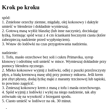
Krok po kroku
spód:
1. Zmielone orzechy ziemne, migdały, olej kokosowy i daktyle
umieść w blenderze i dokładnie wymieszaj.
2. Gotową masą wyłóż blaszkę (lub inne naczynie), dociskając
łyżką, formując spód wraz z 4 cm ściankami bocznymi ciasta (które
zabezpieczą nadzienie przed wypłynięciem).
3. Wstaw do lodówki na czas przygotowania nadzienia.
nadzienie:
1. Tofu, masło orzechowe bez soli i cukru Primavika, syrop
klonowy i odrobinę soli umieść w misce. Wymieszaj dokładnie przy
pomocy blendera ręcznego.
2. Mleko kokosowe wyjmij z lodówki, odlej z puszki przeźroczysty
płyn, a białą kremową masę ubij przy pomocy miksera. Jeśli krem
jest zbyt płynny, dodaj łyżkę mąki z maranty trzcinowej lub tapioki,
to powinno zagęścić.
3. Zmieszaj kokosowy krem z masą z tofu i masła orzechowego.
4. Spód wyjmij z lodówki i wylej na niego nadzienie, tak aby
zrównało się na wysokość z brzegami spodu.
5. Ciasto umieść w lodówce na ok. 30 minut.