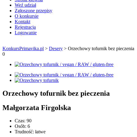
Weź udział
Zgłoszone przepisy
O konkursie
Kontakt
Rejestracja
Logowanie
KonkursPrimavika.pl
>
Desery
>
Orzechowy tofurnik bez pieczenia
0
Orzechowy tofurnik bez pieczenia
Małgorzata Firgolska
Czas:
90
Osób:
6
Trudność:
łatwe