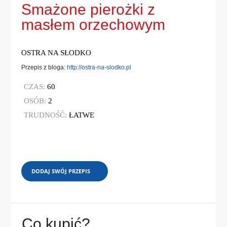
Smażone pierożki z
masłem orzechowym
OSTRA NA SŁODKO
Przepis z bloga:
http://ostra-na-slodko.pl
CZAS:
60
OSÓB:
2
TRUDNOŚĆ:
ŁATWE
DODAJ SWÓJ PRZEPIS
Co kupić?