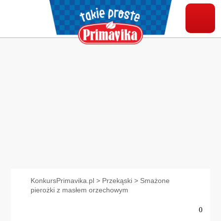
KonkursPrimavika.pl
>
Przekąski
>
Smażone
pierożki z masłem orzechowym
0