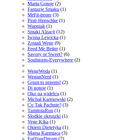
Marta Gotuje
(2)
Fantazje Smaku
(1)
MrFit-trener
(3)
Piotr Henschke
(1)
Wapniak
(1)
Smaki Alzacji
(12)
Iwona Lewicka
(1)
Zostań Wege
(9)
Feed Me Better
(1)
Savory or Sweet?
(6)
Soulstorm-Everywhere
(2)
WegeWeda
(1)
WeganNerd
(1)
Grunt to przepis!
(2)
Di gotuje
(1)
Oko na widelcu
(1)
Michał Karmowski
(2)
Co Tak Pachnie?
(3)
TamitolaRun
(1)
Słodkie okruszki
(1)
Vege Kika
(1)
Okiem Dietetyka
(1)
Mama Karmiąca
(3)
EatYourDream
(7)