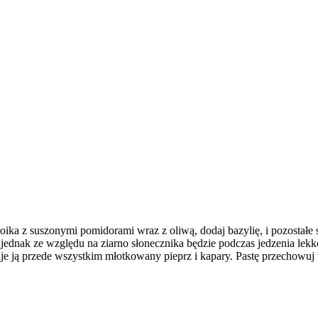
łoika z suszonymi pomidorami wraz z oliwą, dodaj bazylię, i pozostałe sk
jednak ze względu na ziarno słonecznika będzie podczas jedzenia lek
- daje ją przede wszystkim młotkowany pieprz i kapary. Pastę przechowuj