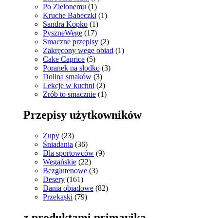
Po Zielonemu
(1)
Kruche Babeczki
(1)
Sandra Kopko
(1)
PyszneWege
(17)
Smaczne przepisy
(2)
Zakręcony wege obiad
(1)
Cake Caprice
(5)
Poranek na słodko
(3)
Dolina smaków
(3)
Lekcje w kuchni
(2)
Zrób to smacznie
(1)
Przepisy użytkowników
Zupy
(23)
Śniadania
(36)
Dla sportowców
(9)
Wegańskie
(22)
Bezglutenowe
(3)
Desery
(161)
Dania obiadowe
(82)
Przekąski
(79)
z produktami primavika