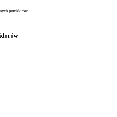
onych pomidorów
idorów