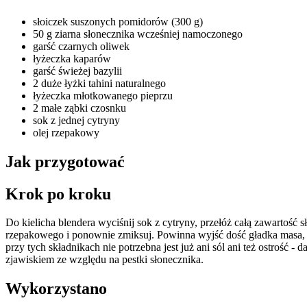
słoiczek suszonych pomidorów (300 g)
50 g ziarna słonecznika wcześniej namoczonego
garść czarnych oliwek
łyżeczka kaparów
garść świeżej bazylii
2 duże łyżki tahini naturalnego
łyżeczka młotkowanego pieprzu
2 małe ząbki czosnku
sok z jednej cytryny
olej rzepakowy
Jak przygotować
Krok po kroku
Do kielicha blendera wyciśnij sok z cytryny, przełóż całą zawartość s
rzepakowego i ponownie zmiksuj. Powinna wyjść dość gładka masa, 
przy tych składnikach nie potrzebna jest już ani sól ani też ostrość 
zjawiskiem ze względu na pestki słonecznika.
Wykorzystano