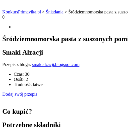
KonkursPrimavika.pl
>
Śniadania
>
Śródziemnomorska pasta z susz
0
Śródziemnomorska pasta z suszonych pom
Smaki Alzacji
Przepis z bloga:
smakialzacji.blogspot.com
Czas:
30
Osób:
2
Trudność:
łatwe
Dodaj swój przepis
Co kupić?
Potrzebne składniki