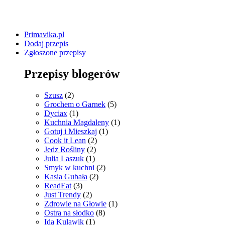
Primavika.pl
Dodaj przepis
Zgłoszone przepisy
Przepisy blogerów
Szusz
(2)
Grochem o Garnek
(5)
Dyciax
(1)
Kuchnia Magdaleny
(1)
Gotuj i Mieszkaj
(1)
Cook it Lean
(2)
Jedz Rośliny
(2)
Julia Laszuk
(1)
Smyk w kuchni
(2)
Kasia Gubała
(2)
ReadEat
(3)
Just Trendy
(2)
Zdrowie na Głowie
(1)
Ostra na słodko
(8)
Ida Kulawik
(1)