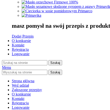
masz pomysł na swój przepis z produ
Dodaj Przepis
O konkursie
Kontakt
Rejestracja
Logowanie
Szukaj
Menu
Szukaj
Strona główna
Weź udział
Zgłoszone przepisy
O konkursie
Kontakt
Rejestracja
Logowanie