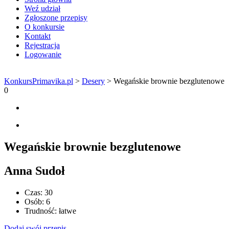
Weź udział
Zgłoszone przepisy
O konkursie
Kontakt
Rejestracja
Logowanie
KonkursPrimavika.pl
>
Desery
>
Wegańskie brownie bezglutenowe
0
Wegańskie brownie bezglutenowe
Anna Sudoł
Czas:
30
Osób:
6
Trudność:
łatwe
Dodaj swój przepis