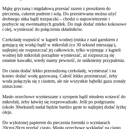
Mąkę gryczaną i migdałową przesiać razem z proszkiem do
pieczenia, cukrem pudrem i solą. Do przesiewania można użyć
drobnego sitka bądź trzepaczki – chodzi o napowietrzenie i
pozbycie się ewentualnych grudek. Do mąk dodać mleko kokosowe
i olej, wymieszać do połączenia składników.
Czekoladę rozpuścić w kąpieli wodnej (miska z nad garnkiem z
gotującą się wodą) bądź w mikrofali (co 30 sekund mieszając),
najlepiej nie rozpuszczać jej całkowicie, tylko wyjmując z kąpieli
wodnej lub mikrofali porządnie wymieszać, aż rozpuszczą się
ostatnie kawałki, wtedy mamy pewność, że unikniemy przypalenia.
Do ciasta dodać lekko przesudzoną czekoladę, wymieszać i na
koniec dodać wodę gazowaną. Całość lekko przemieszać, żeby
woda połączyła się z ciastem, ale nie wszystkie bąbelki gazu zostały
zniszczone.
Masło orzechowe wymieszane z syropem bądź miodem wstawić do
mikrofali, żeby łatwiej się rozprowadzało. Jeśli po podgrzaniu
(około 30sekund) nadal będzie bardzo gęste to najlepiej dodać łyżkę
oleju.
Do wyłożonej papierem do pieczenia foremki o wymiarach
20cmx20cm przelać ciasto. Masło orzechowe wykładać na ciasto