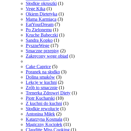
Słodkie okruszki
(1)
Vege Kika
(1)
Okiem Dietetyka
(1)
Mama Karmiąca
(3)
EatYourDream
(7)
Po Zielonemu
(1)
Kruche Babeczki
(1)
Sandra Kopko
(1)
PyszneWege
(17)
Smaczne przepisy
(2)
Zakręcony wege obiad
(1)
Cake Caprice
(5)
Poranek na słodko
(3)
Dolina smaków
(3)
Lekcje w kuchni
(2)
Zrób to smacznie
(1)
Trenerka Zdrowej Diety
(1)
Piotr Kucharski
(10)
Z kuchni do kuchni
(1)
Słodkie rewolucje
(1)
Antonina Miłek
(2)
Katarzyna Kosmala
(1)
Magiczny Kociołek
(11)
Clauditte Miss Cooking
(1)