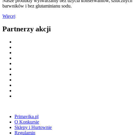
Nasze produkty wytwarzamy bez użycia konserwantów, sztucznych
barwników i bez glutaminianu sodu.
Więcej
Partnerzy akcji
Primavika.pl
O Konkursie
Sklepy i Hurtownie
Regulamin