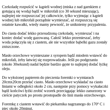
Czekoladę rozpuścić w kąpieli wodnej (miska z nad garnkiem z
gotującą się wodą) bądź w mikrofali (co 30 sekund mieszając),
najlepiej nie rozpuszczać jej całkowicie, tylko wyjmując z kąpieli
wodnej lub mikrofali porządnie wymieszać, aż rozpuszczą się
ostatnie kawałki, wtedy mamy pewność, że unikniemy przypalenia.
Do ciasta dodać lekko przesudzoną czekoladę, wymieszać i na
koniec dodać wodę gazowaną. Całość lekko przemieszać, żeby
woda połączyła się z ciastem, ale nie wszystkie bąbelki gazu zostały
zniszczone.
Masło orzechowe wymieszane z syropem bądź miodem wstawić do
mikrofali, żeby łatwiej się rozprowadzało. Jeśli po podgrzaniu
(około 30sekund) nadal będzie bardzo gęste to najlepiej dodać łyżkę
oleju.
Do wyłożonej papierem do pieczenia foremki o wymiarach
20cmx20cm przelać ciasto. Masło orzechowe wykładać na ciasto
liniami w odległości około 2 cm, następnie przy pomocy wykałaczki
bądź końcówi łyżki zrobić wzorek przeciągając lekko zanurzony w
cieście patyczek po prostu prostopadle do linii masła orzechowego.
Foremkę z ciastem wstawić do piekarnika nagrzanego do 170º C i
piec około 20minut.