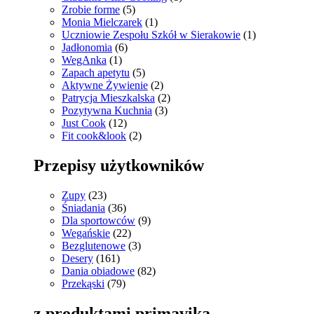
Zrobie forme
(5)
Monia Mielczarek
(1)
Uczniowie Zespołu Szkół w Sierakowie
(1)
Jadłonomia
(6)
WegAnka
(1)
Zapach apetytu
(5)
Aktywne Żywienie
(2)
Patrycja Mieszkalska
(2)
Pozytywna Kuchnia
(3)
Just Cook
(12)
Fit cook&look
(2)
Przepisy użytkowników
Zupy
(23)
Śniadania
(36)
Dla sportowców
(9)
Wegańskie
(22)
Bezglutenowe
(3)
Desery
(161)
Dania obiadowe
(82)
Przekąski
(79)
z produktami primavika