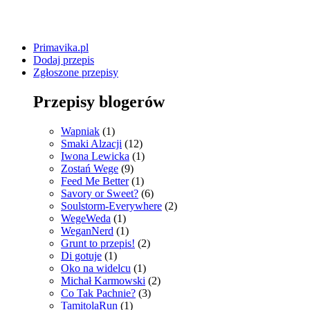
Primavika.pl
Dodaj przepis
Zgłoszone przepisy
Przepisy blogerów
Wapniak
(1)
Smaki Alzacji
(12)
Iwona Lewicka
(1)
Zostań Wege
(9)
Feed Me Better
(1)
Savory or Sweet?
(6)
Soulstorm-Everywhere
(2)
WegeWeda
(1)
WeganNerd
(1)
Grunt to przepis!
(2)
Di gotuje
(1)
Oko na widelcu
(1)
Michał Karmowski
(2)
Co Tak Pachnie?
(3)
TamitolaRun
(1)