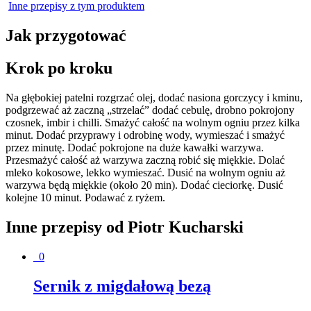
Inne przepisy z tym produktem
Jak przygotować
Krok po kroku
Na głębokiej patelni rozgrzać olej, dodać nasiona gorczycy i kminu,
podgrzewać aż zaczną „strzelać” dodać cebulę, drobno pokrojony
czosnek, imbir i chilli. Smażyć całość na wolnym ogniu przez kilka
minut. Dodać przyprawy i odrobinę wody, wymieszać i smażyć
przez minutę. Dodać pokrojone na duże kawałki warzywa.
Przesmażyć całość aż warzywa zaczną robić się miękkie. Dolać
mleko kokosowe, lekko wymieszać. Dusić na wolnym ogniu aż
warzywa będą miękkie (około 20 min). Dodać cieciorkę. Dusić
kolejne 10 minut. Podawać z ryżem.
Inne przepisy od
Piotr Kucharski
0
Sernik z migdałową bezą