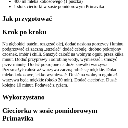
400 ml mleka kokosowego (1 puszka)
1 słoik cieciorki w sosie pomidorowym Primavika
Jak przygotować
Krok po kroku
Na głębokiej patelni rozgrzać olej, dodać nasiona gorczycy i kminu,
podgrzewać aż zaczną „strzelać” dodać cebulę, drobno pokrojony
czosnek, imbir i chilli. Smażyć całość na wolnym ogniu przez kilka
minut. Dodać przyprawy i odrobinę wody, wymieszać i smażyć
przez minutę. Dodać pokrojone na duże kawałki warzywa.
Przesmażyć całość aż warzywa zaczną robić się miękkie. Dolać
mleko kokosowe, lekko wymieszać. Dusić na wolnym ogniu aż
warzywa będą miękkie (około 20 min). Dodać cieciorkę. Dusić
kolejne 10 minut. Podawać z ryżem.
Wykorzystano
Cieciorka w sosie pomidorowym
Primavika