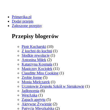
Primavika.pl
Dodaj przepis
Zgłoszone przepisy
Przepisy blogerów
Piotr Kucharski
(10)
Z kuchni do kuchni
(1)
Słodkie rewolucje
(1)
Antonina Miłek
(2)
Katarzyna Kosmala
(1)
Magiczny Kociołek
(11)
Clauditte Miss Cooking
(1)
Zrobie forme
(5)
Monia Mielczarek
(1)
Uczniowie Zespołu Szkół w Sierakowie
(1)
Jadłonomia
(6)
WegAnka
(1)
Zapach apetytu
(5)
Aktywne Żywienie
(2)
Patrycja Mieszkalska
(2)