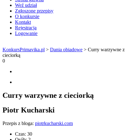
Weź udział
Zgłoszone przepisy
O konkursie
Kontakt
Rejestracja
Logowanie
KonkursPrimavika.pl
>
Dania obiadowe
>
Curry warzywne z
cieciorką
0
Curry warzywne z cieciorką
Piotr Kucharski
Przepis z bloga:
piotrkucharski.com
Czas:
30
Osób:
2