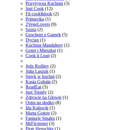
Pozytywna Kuchnia
(3)
Just Cook
(12)
Fit cook&look
(2)
Primavika
(1)
2VegeLovers
(9)
Szusz
(2)
Grochem o Garnek
(5)
Dyciax
(1)
Kuchnia Magdaleny
(1)
Gotuj i Mieszkaj
(1)
Cook it Lean
(2)
Jedz Rośliny
(2)
Julia Laszuk
(1)
Smyk w kuchni
(2)
Kasia Gubała
(2)
ReadEat
(3)
Just Trendy
(2)
Zdrowie na Głowie
(1)
Ostra na słodko
(8)
Ida Kulawik
(1)
Marta Gotuje
(2)
Fantazje Smaku
(1)
MrFit-trener
(3)
Piotr Henschke
(1)