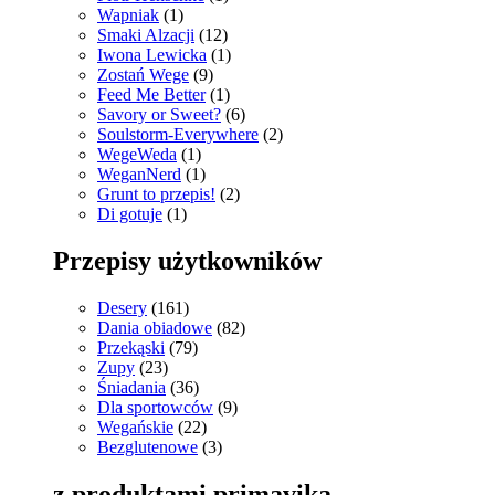
Wapniak
(1)
Smaki Alzacji
(12)
Iwona Lewicka
(1)
Zostań Wege
(9)
Feed Me Better
(1)
Savory or Sweet?
(6)
Soulstorm-Everywhere
(2)
WegeWeda
(1)
WeganNerd
(1)
Grunt to przepis!
(2)
Di gotuje
(1)
Przepisy użytkowników
Desery
(161)
Dania obiadowe
(82)
Przekąski
(79)
Zupy
(23)
Śniadania
(36)
Dla sportowców
(9)
Wegańskie
(22)
Bezglutenowe
(3)
z produktami primavika