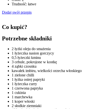
Trudność:
łatwe
Dodaj swój przepis
Co kupić?
Potrzebne składniki
2 łyżki oleju do smażenia
1 łyżeczka nasion gorczycy
0,5 łyżeczki kminu
3 cebule, pokrojone w kostkę
4 ząbki czosnku
kawałek imbiru, wielkości orzecha włoskiego
1 zielone chilli
1 łyżka ostrej papryki
1 łyżeczka curry
1 czerwona papryka
1 cukinia
1 marchewka
1 koper włoski
2 słodkie ziemniaki